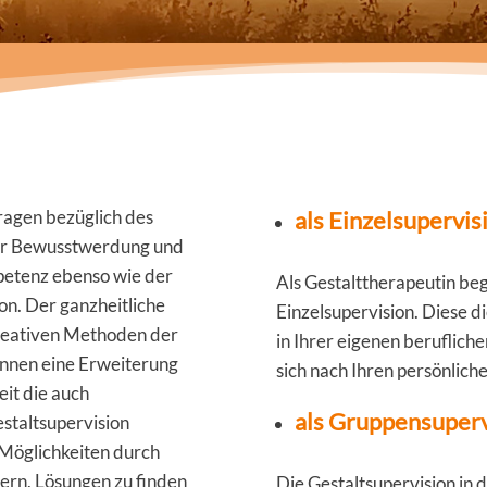
ragen bezüglich des
als Einzelsupervis
der Bewusstwerdung und
petenz ebenso wie der
Als Gestalttherapeutin beg
n. Der ganzheitliche
Einzelsupervision. Diese d
kreativen Methoden der
in Ihrer eigenen berufliche
Innen eine Erweiterung
sich nach Ihren persönlich
it die auch
als Gruppensuperv
staltsupervision
 Möglichkeiten durch
rn, Lösungen zu finden
Die Gestaltsupervision in